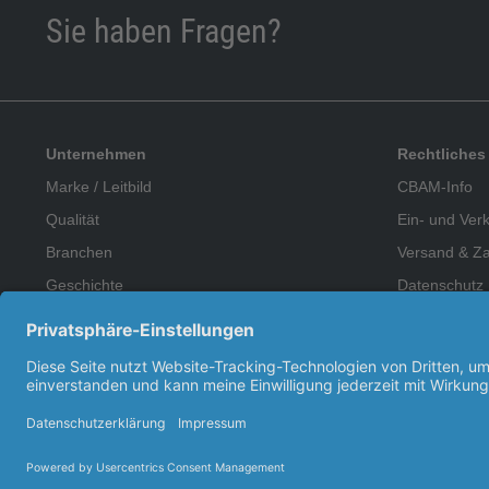
Sie haben Fragen?
Unternehmen
Rechtliches
Marke / Leitbild
CBAM-Info
Qualität
Ein- und Ver
Branchen
Versand & Z
Geschichte
Datenschutz
Team
Hinweisgebe
Karriere / offene Stellen
Kontakt
Impressum
Copyright © 2026 Kleinsorge GmbH & Co. KG