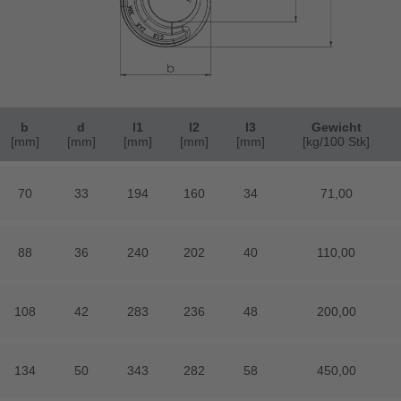
b
d
l1
l2
l3
Gewicht
[mm]
[mm]
[mm]
[mm]
[mm]
[mm]
[mm]
[mm]
[mm]
[mm]
[kg/100 Stk]
[kg/100 Stk]
70
70
33
33
194
194
160
160
34
34
71,00
71,00
88
88
36
36
240
240
202
202
40
40
110,00
110,00
108
108
42
42
283
283
236
236
48
48
200,00
200,00
134
134
50
50
343
343
282
282
58
58
450,00
450,00