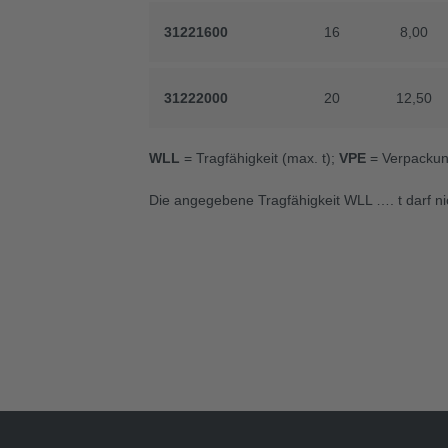
31221600
31221600
16
16
8,00
8,00
31222000
31222000
20
20
12,50
12,50
WLL
= Tragfähigkeit (max. t);
VPE
= Verpackung
Die angegebene Tragfähigkeit WLL …. t darf ni