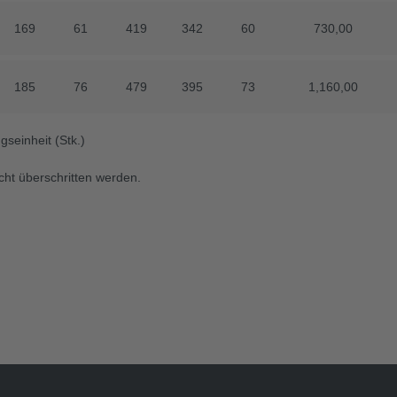
169
169
61
61
419
419
342
342
60
60
730,00
730,00
185
185
76
76
479
479
395
395
73
73
1,160,00
1,160,00
seinheit (Stk.)
cht überschritten werden.