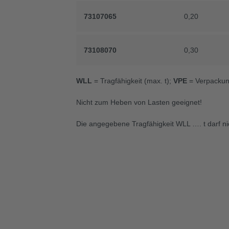
73107065
73107065
0,20
0,20
73108070
73108070
0,30
0,30
WLL
= Tragfähigkeit (max. t);
VPE
= Verpackung
Nicht zum Heben von Lasten geeignet!
Die angegebene Tragfähigkeit WLL …. t darf ni