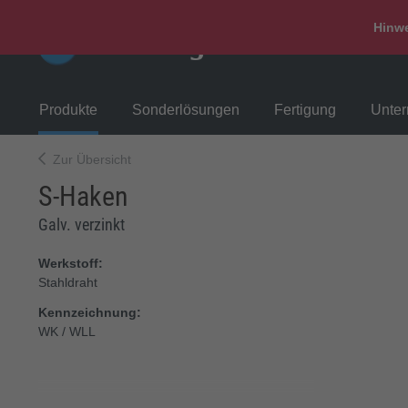
Hinwe
Produkte
Sonderlösungen
Fertigung
Unte
Zur Übersicht
S-Haken
Galv. verzinkt
Werkstoff:
Stahldraht
Kennzeichnung:
WK / WLL