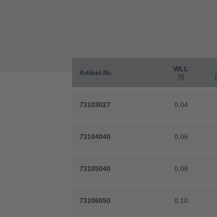
WLL
Artikel-Nr.
[t]
[t]
73103027
73103027
0,04
0,04
73104040
73104040
0,06
0,06
73105040
73105040
0,08
0,08
73106050
73106050
0,10
0,10