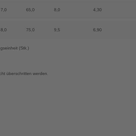
7,0
7,0
65,0
65,0
8,0
8,0
4,30
4,30
8,0
8,0
75,0
75,0
9,5
9,5
6,90
6,90
seinheit (Stk.)
cht überschritten werden.