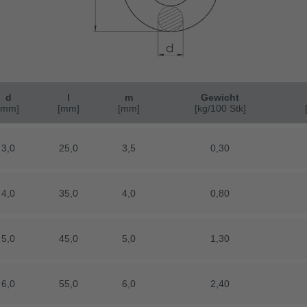
d
l
m
Gewicht
[mm]
[mm]
[mm]
[mm]
[mm]
[mm]
[kg/100 Stk]
[kg/100 Stk]
3,0
3,0
25,0
25,0
3,5
3,5
0,30
0,30
4,0
4,0
35,0
35,0
4,0
4,0
0,80
0,80
5,0
5,0
45,0
45,0
5,0
5,0
1,30
1,30
6,0
6,0
55,0
55,0
6,0
6,0
2,40
2,40