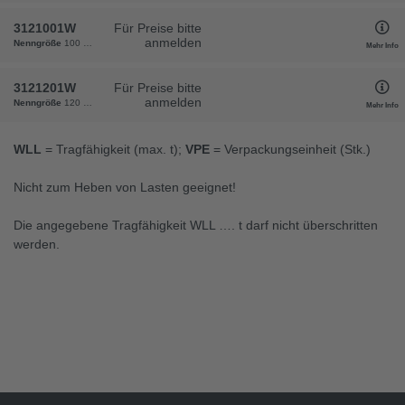
3121001W
Für Preise bitte
anmelden
Nenngröße
100 x 10
WLL
0,35
d1
11
d3
10
l
100
m
11
Gewicht
13,8
VPE
25
Mehr Info
3121201W
Für Preise bitte
anmelden
Nenngröße
120 x 11
WLL
0,45
d1
15
d3
11
l
120
m
16
Gewicht
20,2
VPE
25
Mehr Info
WLL
= Tragfähigkeit (max. t);
VPE
= Verpackungseinheit (Stk.)
Nicht zum Heben von Lasten geeignet!
Die angegebene Tragfähigkeit WLL …. t darf nicht überschritten
werden.