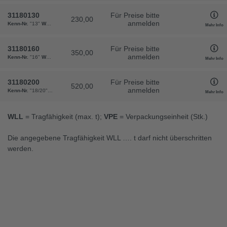
31180130
Für Preise bitte
230,00
anmelden
Kenn-Nr.
"13"
WLL
"5,30"
b
"136"
d
"38"
l1
"198"
l2
"161"
m
"40"
Gewicht
"230"
VPE
"1"
Mehr Info
31180160
Für Preise bitte
350,00
anmelden
Kenn-Nr.
"16"
WLL
"8,00"
b
"161"
d
"42"
l1
"210"
l2
"170"
m
"44"
Gewicht
"350"
VPE
"1"
Mehr Info
31180200
Für Preise bitte
520,00
anmelden
Kenn-Nr.
"18/20"
WLL
"12,50"
b
"188"
d
"46"
l1
"254"
l2
"204"
m
"53"
Gewicht
"520"
VPE
"
Mehr Info
WLL
= Tragfähigkeit (max. t);
VPE
= Verpackungseinheit (Stk.)
Die angegebene Tragfähigkeit WLL …. t darf nicht überschritten
werden.