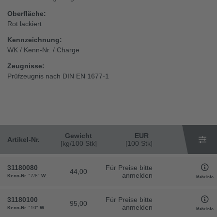
Oberfläche:
Rot lackiert
Kennzeichnung:
WK / Kenn-Nr. / Charge
Zeugnisse:
Prüfzeugnis nach DIN EN 1677-1
Gewicht
EUR
Artikel-Nr.
[kg/100 Stk]
[100 Stk]
31180080
Für Preise bitte
44,00
anmelden
Kenn-Nr.
"7/8"
WLL
"2,00"
b
"84"
d
"19"
l1
"114"
l2
"91"
m
"27"
Gewicht
"44"
VPE
"1"
Mehr Info
31180100
Für Preise bitte
95,00
anmelden
Kenn-Nr.
"10"
WLL
"3,15"
b
"130"
d
"24"
l1
"158"
l2
"128"
m
"35"
Gewicht
"95"
VPE
"1"
Mehr Info