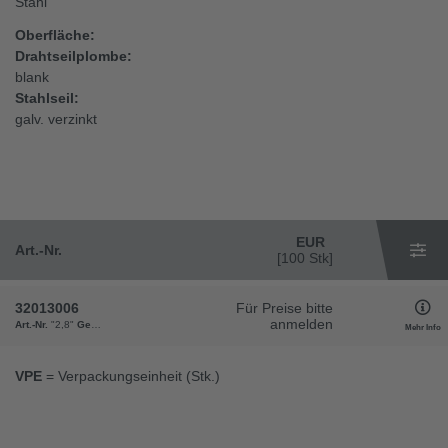
Stahl
Oberfläche:
Drahtseilplombe:
blank
Stahlseil:
galv. verzinkt
EUR
Art.-Nr.
[100 Stk]
32013006
Für Preise bitte
anmelden
Art.-Nr.
"2,8"
Gewicht
"100"
VPE
Mehr Info
VPE
= Verpackungseinheit (Stk.)