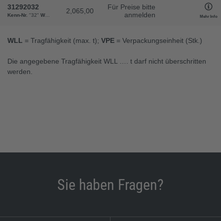
31292032
Für Preise bitte
2,065,00
anmelden
Kenn-Nr.
"32"
WLL
"31,50"
b
"229"
d1
"64"
d2
"145"
h
"244"
l
"373"
m
"41"
w
"130"
Gewich
Mehr Info
WLL
= Tragfähigkeit (max. t);
VPE
= Verpackungseinheit (Stk.)
Die angegebene Tragfähigkeit WLL …. t darf nicht überschritten
werden.
Sie haben Fragen?