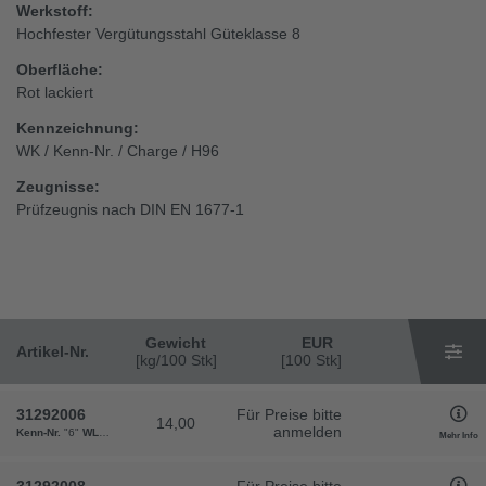
Werkstoff:
Hochfester Vergütungsstahl Güteklasse 8
Oberfläche:
Rot lackiert
Kennzeichnung:
WK / Kenn-Nr. / Charge / H96
Zeugnisse:
Prüfzeugnis nach DIN EN 1677-1
Gewicht
EUR
Artikel-Nr.
[kg/100 Stk]
[100 Stk]
31292006
Für Preise bitte
14,00
anmelden
Kenn-Nr.
"6"
WLL
"1,12"
b
"43"
d1
"14,5"
d2
"30,5"
h
"47"
l
"73"
m
"8"
w
"22"
Gewicht
"14"
Mehr Info