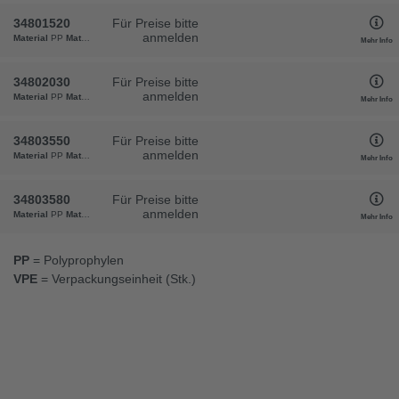
34801520
Für Preise bitte
anmelden
Material
PP
Materialstärke
3
Maschenweite
ca. 45 x 45
Außenmaß
1500 x 2000
Gewicht
Mehr Info
34802030
Für Preise bitte
anmelden
Material
PP
Materialstärke
3
Maschenweite
ca. 45 x 45
Außenmaß
2000 x 3000
Gewicht
Mehr Info
34803550
Für Preise bitte
anmelden
Material
PP
Materialstärke
3
Maschenweite
ca. 45 x 45
Außenmaß
3500 x 5000
Gewicht
Mehr Info
34803580
Für Preise bitte
anmelden
Material
PP
Materialstärke
3
Maschenweite
ca. 45 x 45
Außenmaß
3500 x 8000
Gewicht
Mehr Info
PP
= Polyprophylen
VPE
= Verpackungseinheit (Stk.)