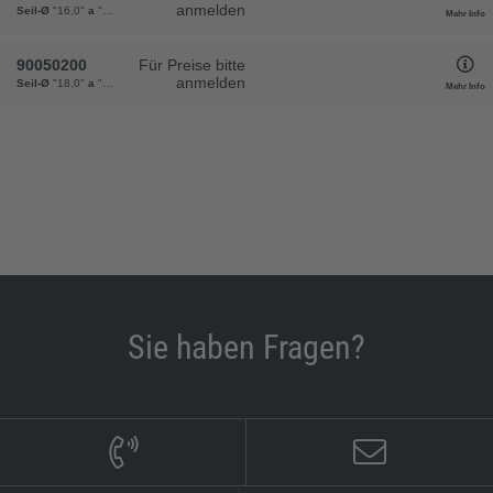
anmelden
Seil-Ø
"16,0"
a
"18"
c
"42"
l
"66"
Gewicht
"11,3"
VPE
"10"
Mehr Info
90050200
Für Preise bitte
anmelden
Seil-Ø
"18,0"
a
"20"
b
"28"
c
"45"
l
"79"
Gewicht
"17,2"
VPE
"10"
Mehr Info
Sie haben Fragen?