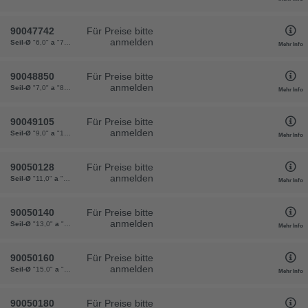
90047742
Für Preise bitte
anmelden
Seil-Ø
"6,0"
a
"7"
c
"18"
l
"29"
Gewicht
"0,8"
VPE
"50"
Mehr Info
90048850
Für Preise bitte
anmelden
Seil-Ø
"7,0"
a
"8"
c
"20"
l
"32"
Gewicht
"1,2"
VPE
"25"
Mehr Info
90049105
Für Preise bitte
anmelden
Seil-Ø
"9,0"
a
"10"
c
"26"
l
"42"
Gewicht
"3,2"
VPE
"25"
Mehr Info
90050128
Für Preise bitte
anmelden
Seil-Ø
"11,0"
a
"12"
c
"28"
l
"43"
Gewicht
"4,1"
VPE
"10"
Mehr Info
90050140
Für Preise bitte
anmelden
Seil-Ø
"13,0"
a
"14"
c
"34"
l
"58"
Gewicht
"6,1"
VPE
"10"
Mehr Info
90050160
Für Preise bitte
anmelden
Seil-Ø
"15,0"
a
"16"
c
"37"
l
"60"
Gewicht
"9,4"
VPE
"10"
Mehr Info
90050180
Für Preise bitte