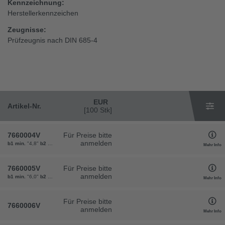
Kennzeichnung:
Herstellerkennzeichen
Zeugnisse:
Prüfzeugnis nach DIN 685-4
EUR
Artikel-Nr.
[100 Stk]
7660004V
Für Preise bitte
anmelden
b1 min.
"4,8"
b2 max.
"13,6"
d
"4,0"
Teilung t
"16,0"
Gewicht
"32"
VPE
"30"
Mehr Info
7660005V
Für Preise bitte
anmelden
b1 min.
"6,0"
b2 max.
"17,0"
d
"5,0"
Teilung t
"18,5"
Gewicht
"50"
VPE
"30"
Mehr Info
Für Preise bitte
7660006V
anmelden
Mehr Info