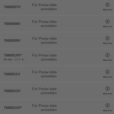
Für Preise bitte
7660007V
anmelden
Mehr Info
Für Preise bitte
7660008V
anmelden
Mehr Info
Für Preise bitte
7660009V
anmelden
Mehr Info
7660010V
*
Für Preise bitte
anmelden
b1 min.
"12,0"
b2 max.
"36,0"
d
"10,0"
Teilung t
"28,0"
Gewicht
"230"
VPE
"20"
Mehr Info
Für Preise bitte
7660011V
anmelden
Mehr Info
Für Preise bitte
7660012V
anmelden
Mehr Info
Für Preise bitte
7660013V
*
anmelden
Mehr Info