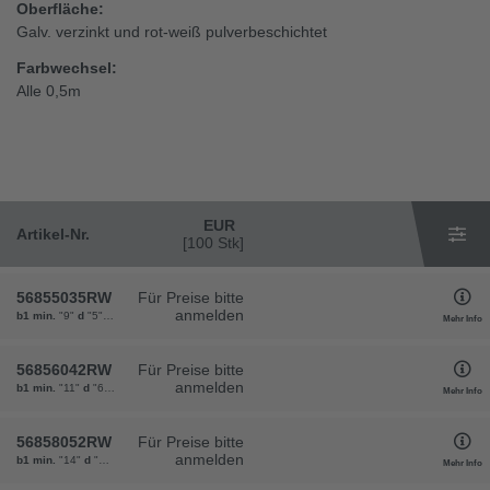
Oberfläche:
Galv. verzinkt und rot-weiß pulverbeschichtet
Farbwechsel:
Alle 0,5m
EUR
Artikel-Nr.
[100 Stk]
56855035RW
Für Preise bitte
anmelden
b1 min.
"9"
d
"5"
Teilung t
"35"
Gewicht
"42"
VPE
"30"
Mehr Info
56856042RW
Für Preise bitte
anmelden
b1 min.
"11"
d
"6"
Teilung t
"42"
Gewicht
"61"
VPE
"30"
Mehr Info
56858052RW
Für Preise bitte
anmelden
b1 min.
"14"
d
"8"
Teilung t
"52"
Gewicht
"110"
VPE
"30"
Mehr Info